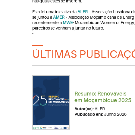
nas quais estes se inserem.
Esta foi uma iniciativa da
ALER
– Associação Lusófona d
se juntou a
AMER
– Associação Moçambicana de Energi
recentemente a
MWE
-
Mozambique Women of Energy, 
parceiros se venham a juntar no futuro.
-
ÚLTIMAS PUBLICAÇ
Resumo: Renováveis
em Moçambique 2025
Autor(es):
ALER
Publicado em:
Junho 2026